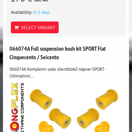
incl. VAT
Availability:
In 3 days
SELECT VARIANT
066074A Full suspension bush kit SPORT Fiat
Cinquecento / Seicento
066074A Kompletní sada silentbloků náprav SPORT -
Ultimativní...