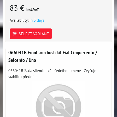
83 €
incl. VAT
Availability:
In 3 days
SELECT VARIANT
066041B Front arm bush kit Fiat Cinquecento /
Seicento / Uno
066041B Sada silentbloků předního ramene - Zvyšuje
stabilitu přední...