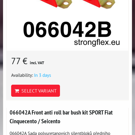
77 €
incl. VAT
Availability:
In 3 days
SELECT VARIANT
066042A Front anti roll bar bush kit SPORT Fiat
Cinquecento / Seicento
066042A Sada polyuretanových silentbloků předního