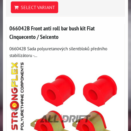
SELECT VARIANT
066042B Front anti roll bar bush kit Fiat
Cinquecento / Seicento
066042B Sada polyuretanových silentbloků předního
stabilizátoru -...