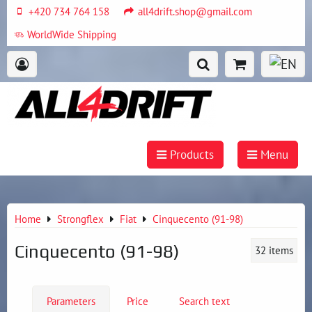
+420 734 764 158
all4drift.shop@gmail.com
WorldWide Shipping
Products
Menu
Home
Strongflex
Fiat
Cinquecento (91-98)
Cinquecento (91-98)
32
items
Parameters
Price
Search text