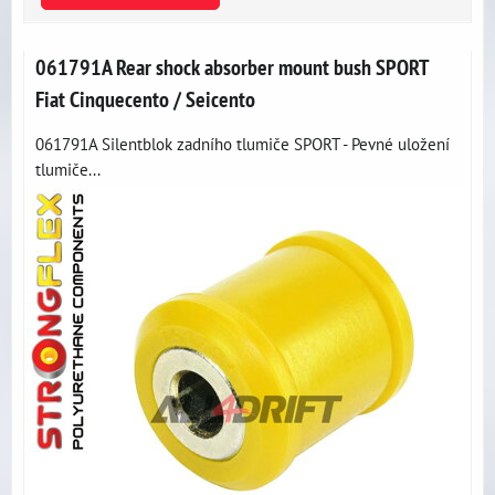
061791A Rear shock absorber mount bush SPORT
Fiat Cinquecento / Seicento
061791A Silentblok zadního tlumiče SPORT - Pevné uložení
tlumiče...