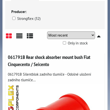
Producer:
Strongflex (32)
Only in stock
Grid
List
Table
061791B Rear shock absorber mount bush Fiat
Cinquecento / Seicento
061791B Silentblok zadního tlumiče - Odolné uložení
zadního tlumiče...