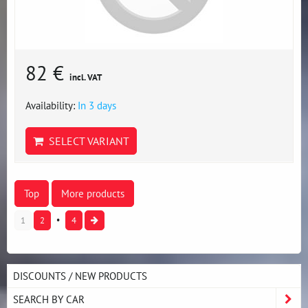
82 €
incl. VAT
Availability:
In 3 days
SELECT VARIANT
Top
More products
1
2
4
DISCOUNTS / NEW PRODUCTS
SEARCH BY CAR