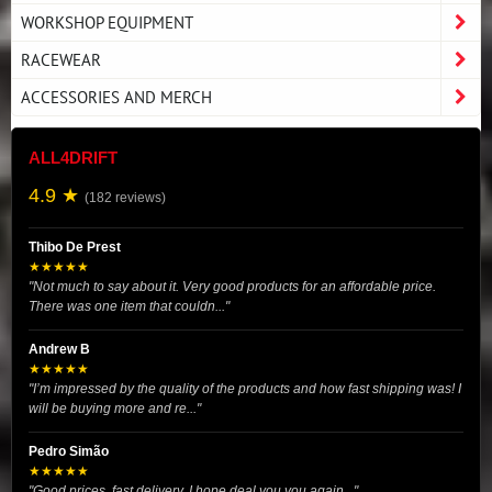
WORKSHOP EQUIPMENT
RACEWEAR
ACCESSORIES AND MERCH
ALL4DRIFT
4.9 ★
(182 reviews)
Thibo De Prest
★★★★★
"Not much to say about it. Very good products for an affordable price.
There was one item that couldn..."
Andrew B
★★★★★
"I’m impressed by the quality of the products and how fast shipping was! I
will be buying more and re..."
Pedro Simão
★★★★★
"Good prices, fast delivery. I hope deal you you again..."