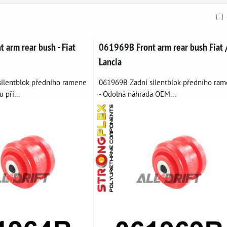
ble
 arm rear bush - Fiat
061969B Front arm rear bush Fiat 
Lancia
ilentblok předního ramene
061969B Zadní silentblok předního ra
u při...
- Odolná náhrada OEM...