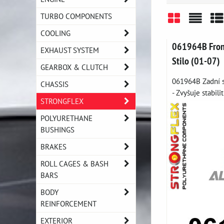
TURBO COMPONENTS
COOLING
Grid
List
Ta
061964B Front
EXHAUST SYSTEM
Stilo (01-07)
GEARBOX & CLUTCH
061964B Zadní s
CHASSIS
- Zvyšuje stabilit
STRONGFLEX
POLYURETHANE
BUSHINGS
BRAKES
ROLL CAGES & BASH
BARS
BODY
REINFORCEMENT
EXTERIOR