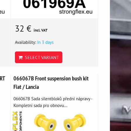
32 €
incl. VAT
Availability:
In 3 days
SELECT VARIANT
RT
066067B Front suspension bush kit
Fiat / Lancia
066067B Sada silentbloků přední nápravy -
Kompletní sada pro obnovu...