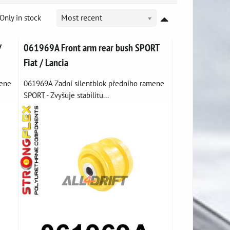
Only in stock
Most recent
/
061969A Front arm rear bush SPORT
Fiat / Lancia
mene
061969A Zadní silentblok předního ramene
SPORT - Zvyšuje stabilitu...