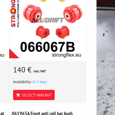
140 €
incl. VAT
Availability:
In 3 days
SELECT VARIANT
iat
061965A Front anti roll bar bush