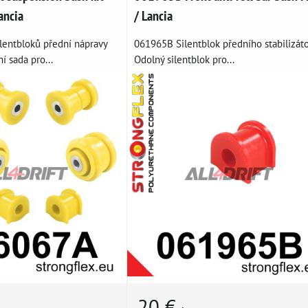
ancia
/ Lancia
lentbloků přední nápravy
061965B Silentblok předního stabilizáto
í sada pro...
Odolný silentblok pro...
20 €