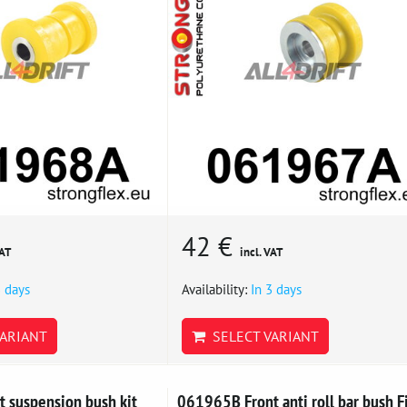
42 €
VAT
incl. VAT
3 days
Availability:
In 3 days
ARIANT
SELECT VARIANT
 suspension bush kit
061965B Front anti roll bar bush F