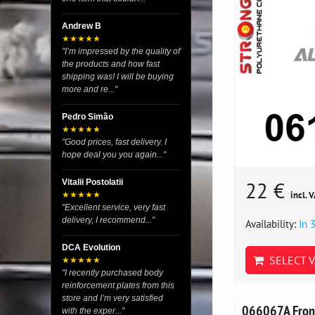
Andrew B
★★★★★
"I’m impressed by the quality of
the products and how fast
shipping was! I will be buying
more and re..."
Pedro Simão
★★★★★
"Good prices, fast delivery. I
hope deal you you again..."
Vitalii Postolatii
22 €
incl. 
★★★★★
"Excellent service, very fast
delivery, I recommend..."
Availability:
In 
DCA Evolution
SELECT V
★★★★★
"I recently purchased body
reinforcement plates from this
store and I’m very satisfied
066067A Front
with the exper..."