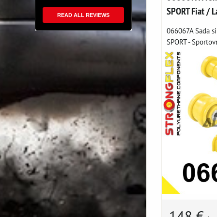
SPORT Fiat / L
READ ALL REVIEWS
066067A Sada si
SPORT - Sportovn
148 €