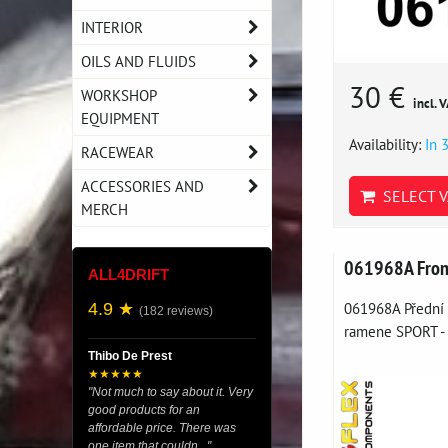
INTERIOR
OILS AND FLUIDS
30 €
WORKSHOP
incl. 
EQUIPMENT
Availability:
In 
RACEWEAR
ACCESSORIES AND
SELECT V
MERCH
061968A Front
ALL4DRIFT
061968A Přední 
4.9 ★
(182 reviews)
ramene SPORT - 
Thibo De Prest
★★★★★
"Not much to say about it. Very
good products for an
affordable price. There was
one item that couldn..."