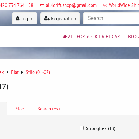
420 734 764 158
all4drift.shop@gmail.com
WorldWide Shi
Log in
Registration
ALL FOR YOUR DRIFT CAR
BLOG
ex
Fiat
Stilo (01-07)
07)
s
Price
Search text
Strongflex (13)