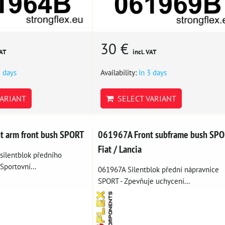
30 €
VAT
incl. VAT
3 days
Availability:
In 3 days
ARIANT
SELECT VARIANT
 arm front bush SPORT
061967A Front subframe bush SPO
Fiat / Lancia
silentblok předního
Sportovní...
061967A Silentblok přední nápravnice
SPORT - Zpevňuje uchycení...