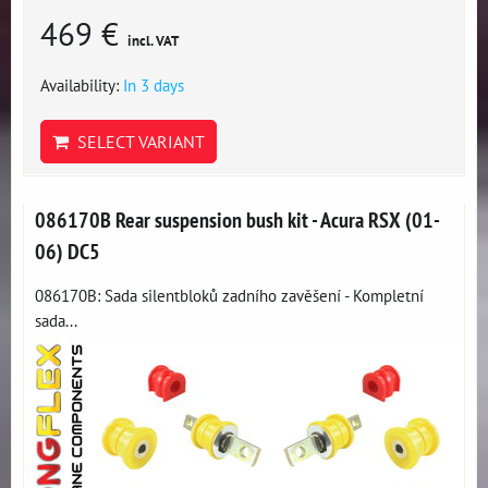
469 €
incl. VAT
Availability:
In 3 days
SELECT VARIANT
086170B Rear suspension bush kit - Acura RSX (01-
06) DC5
086170B: Sada silentbloků zadního zavěšení - Kompletní
sada...