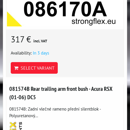
317 €
incl. VAT
Availability:
In 3 days
SELECT VARIANT
081574B Rear trailing arm front bush - Acura RSX
(01-06) DC5
081574B: Zadní vlečné rameno přední silentblok -
Polyuretanový...