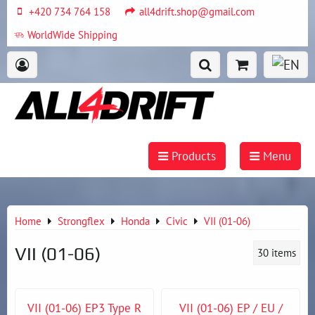
+420 734 764 158
all4drift.shop@gmail.com
WorldWide Shipping
Products
Menu
Home
Strongflex
Honda
Civic
VII (01-06)
VII (01-06)
30
items
VII (01-06) EP3 Type R
VII (01-06) EP / EU /