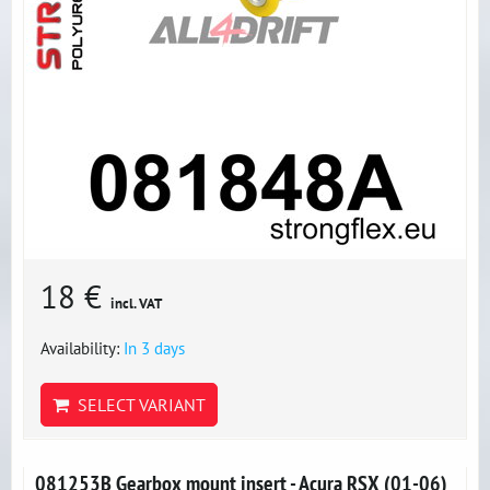
18 €
incl. VAT
Availability:
In 3 days
SELECT VARIANT
081253B Gearbox mount insert - Acura RSX (01-06)