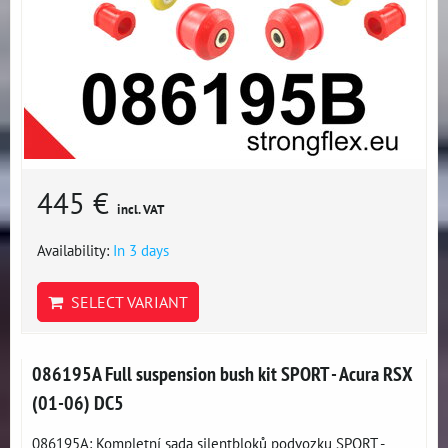
445 €
incl. VAT
Availability:
In 3 days
SELECT VARIANT
086195A Full suspension bush kit SPORT - Acura RSX
(01-06) DC5
086195A: Kompletní sada silentbloků podvozku SPORT -