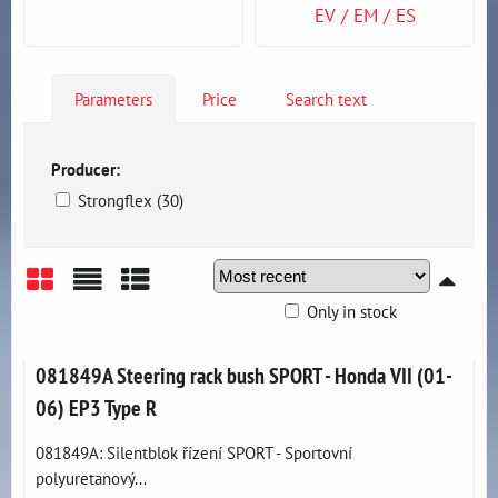
EV / EM / ES
Parameters
Price
Search text
Producer:
Strongflex (30)
Only in stock
Grid
List
Table
081849A Steering rack bush SPORT - Honda VII (01-
06) EP3 Type R
081849A: Silentblok řízení SPORT - Sportovní
polyuretanový...