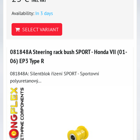
incl. VAT
Availability:
In 3 days
SELECT VARIANT
081848A Steering rack bush SPORT - Honda VII (01-
06) EP3 Type R
081848A: Silentblok řízení SPORT - Sportovní
polyuretanový...