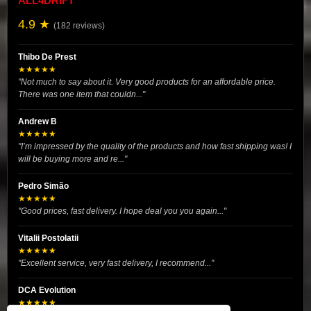
ALL4DRIFT
4.9 ★
(182 reviews)
Thibo De Prest
★★★★★
"Not much to say about it. Very good products for an affordable price.
There was one item that couldn..."
Andrew B
★★★★★
"I’m impressed by the quality of the products and how fast shipping was! I
will be buying more and re..."
Pedro Simão
★★★★★
"Good prices, fast delivery. I hope deal you you again..."
Vitalii Postolatii
★★★★★
"Excellent service, very fast delivery, I recommend..."
DCA Evolution
★★★★★