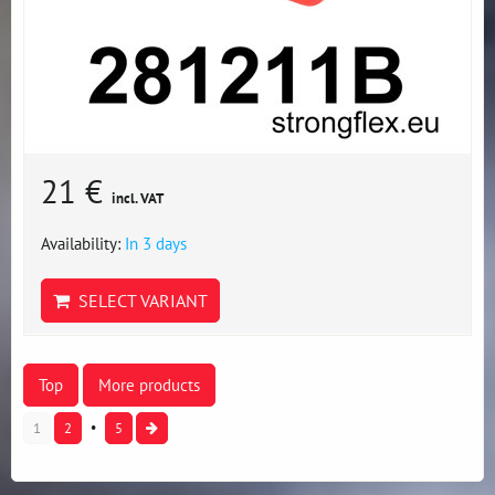
21 €
incl. VAT
Availability:
In 3 days
SELECT VARIANT
Top
More products
1
2
5