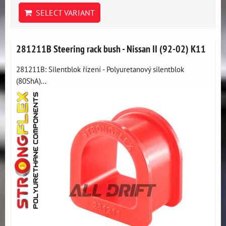
SELECT VARIANT
281211B Steering rack bush - Nissan II (92-02) K11
281211B: Silentblok řízení - Polyuretanový silentblok
(80ShA)...