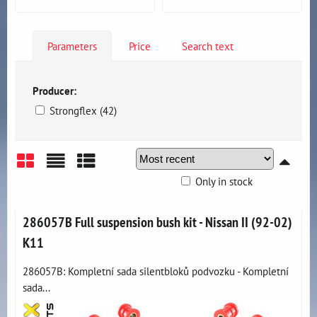
Parameters
Price
Search text
Producer:
Strongflex (42)
Only in stock
Grid
List
Table
286057B Full suspension bush kit - Nissan II (92-02)
K11
286057B: Kompletní sada silentbloků podvozku - Kompletní
sada...