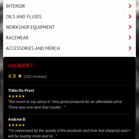
INTERIOR
OILS AND FLUIDS
WORKSHOP EQUIPMENT
RACEWEAR
ACCESSORIES AND MERCH
ALL4DRIFT
4.9 ★
(182 reviews)
Thibo De Prest
★★★★★
"Not much to say about it. Very good products for an affordable price.
There was one item that couldn..."
Andrew B
★★★★★
"I’m impressed by the quality of the products and how fast shipping was! I
will be buying more and re..."