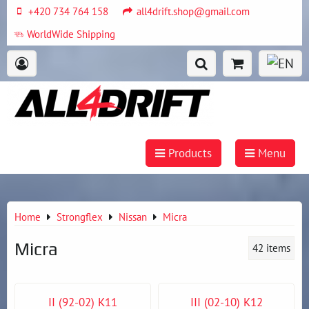
+420 734 764 158
all4drift.shop@gmail.com
WorldWide Shipping
Products
Menu
Home
Strongflex
Nissan
Micra
Micra
42
items
II (92-02) K11
III (02-10) K12