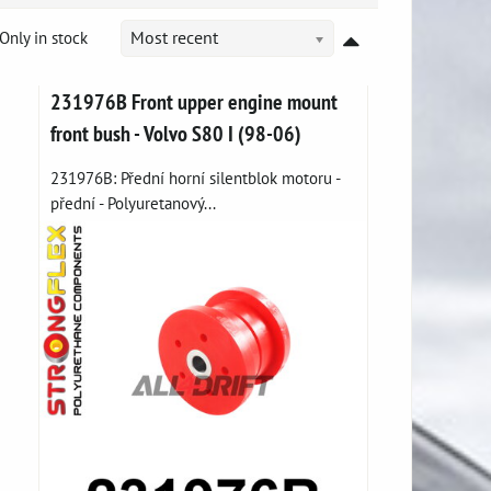
Only in stock
Most recent
231976B Front upper engine mount
front bush - Volvo S80 I (98-06)
231976B: Přední horní silentblok motoru -
přední - Polyuretanový...