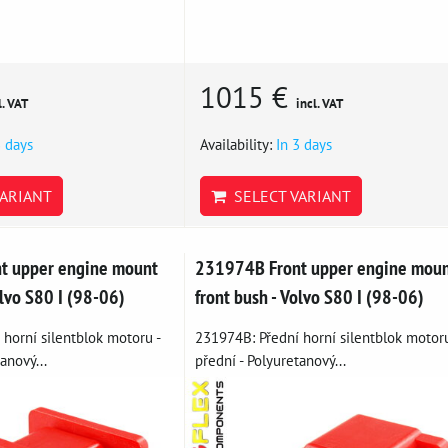
1015 €
l. VAT
incl. VAT
3 days
Availability:
In 3 days
ARIANT
SELECT VARIANT
t upper engine mount
231974B Front upper engine mou
olvo S80 I (98-06)
front bush - Volvo S80 I (98-06)
horní silentblok motoru -
231974B: Přední horní silentblok motoru
anový...
přední - Polyuretanový...