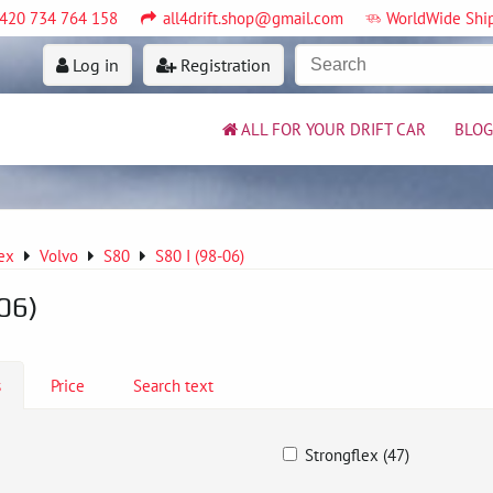
420 734 764 158
all4drift.shop@gmail.com
WorldWide Shi
Log in
Registration
ALL FOR YOUR DRIFT CAR
BLOG
ex
Volvo
S80
S80 I (98-06)
06)
s
Price
Search text
Strongflex (47)