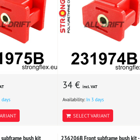
34 €
VAT
incl. VAT
3 days
Availability:
In 3 days
ARIANT
SELECT VARIANT
subframe bush kit
236206B Front subframe bush kit -