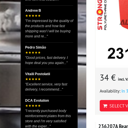
Andrew B
★★★★★
"I’m impressed by the quality of
the products and how fast
shipping was! I will be buying
more and re..."
Pedro Simão
★★★★★
"Good prices, fast delivery. I
hope deal you you again..."
Vitalii Postolatii
34 €
incl. 
★★★★★
"Excellent service, very fast
delivery, I recommend..."
Availability:
In 
DCA Evolution
SELECT V
★★★★★
"I recently purchased body
reinforcement plates from this
store and I’m very satisfied
236207A Rear 
with the exper..."