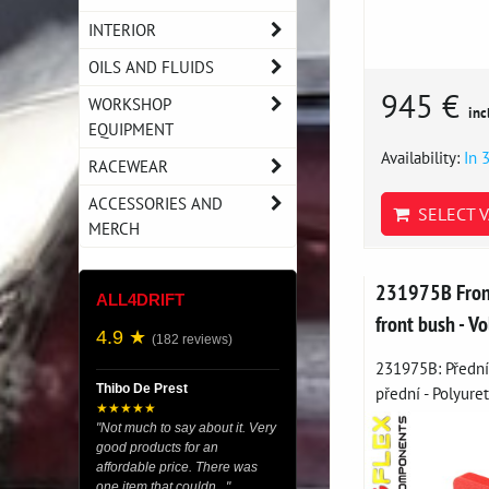
INTERIOR
OILS AND FLUIDS
945 €
WORKSHOP
inc
EQUIPMENT
Availability:
In 
RACEWEAR
ACCESSORIES AND
SELECT V
MERCH
231975B Fron
ALL4DRIFT
front bush - V
4.9 ★
(182 reviews)
231975B: Přední 
Thibo De Prest
přední - Polyuret
★★★★★
"Not much to say about it. Very
good products for an
affordable price. There was
one item that couldn..."