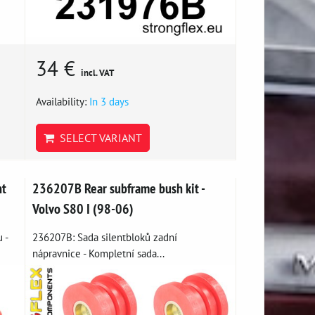
34 €
incl. VAT
Availability:
In 3 days
SELECT VARIANT
nt
236207B Rear subframe bush kit -
Volvo S80 I (98-06)
 -
236207B: Sada silentbloků zadní
nápravnice - Kompletní sada...