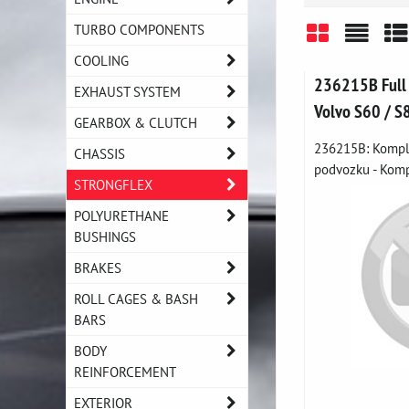
TURBO COMPONENTS
COOLING
Grid
List
Ta
236215B Full 
EXHAUST SYSTEM
Volvo S60 / S
GEARBOX & CLUTCH
236215B: Komple
CHASSIS
podvozku - Kompl
STRONGFLEX
POLYURETHANE
BUSHINGS
BRAKES
ROLL CAGES & BASH
BARS
BODY
REINFORCEMENT
EXTERIOR