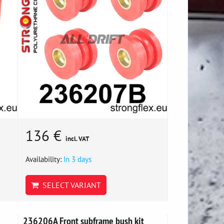
136 €
incl. VAT
Availability:
In 3 days
SELECT VARIANT
236206A Front subframe bush kit